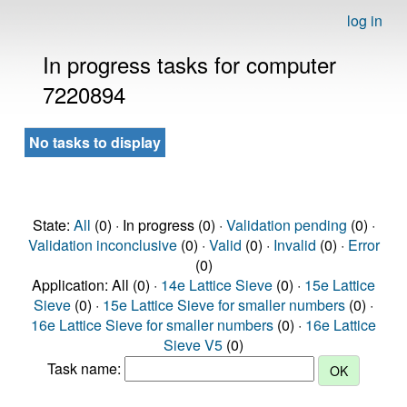
log in
In progress tasks for computer
7220894
No tasks to display
State:
All
(0) · In progress (0) ·
Validation pending
(0) ·
Validation inconclusive
(0) ·
Valid
(0) ·
Invalid
(0) ·
Error
(0)
Application: All (0) ·
14e Lattice Sieve
(0) ·
15e Lattice
Sieve
(0) ·
15e Lattice Sieve for smaller numbers
(0) ·
16e Lattice Sieve for smaller numbers
(0) ·
16e Lattice
Sieve V5
(0)
Task name: