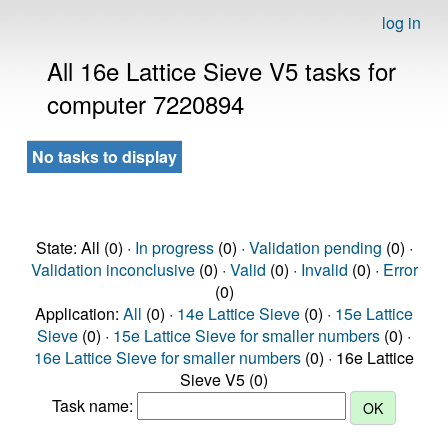
log in
All 16e Lattice Sieve V5 tasks for
computer 7220894
No tasks to display
State: All (0) ·
In progress
(0) ·
Validation pending
(0) ·
Validation inconclusive
(0) ·
Valid
(0) ·
Invalid
(0) ·
Error
(0)
Application:
All
(0) ·
14e Lattice Sieve
(0) ·
15e Lattice
Sieve
(0) ·
15e Lattice Sieve for smaller numbers
(0) ·
16e Lattice Sieve for smaller numbers
(0) · 16e Lattice
Sieve V5 (0)
Task name: