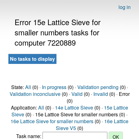
log in
Error 15e Lattice Sieve for
smaller numbers tasks for
computer 7220889
No tasks to display
State:
All
(0) ·
In progress
(0) ·
Validation pending
(0) ·
Validation inconclusive
(0) ·
Valid
(0) ·
Invalid
(0) · Error
(0)
Application:
All
(0) ·
14e Lattice Sieve
(0) ·
15e Lattice
Sieve
(0) · 15e Lattice Sieve for smaller numbers (0) ·
16e Lattice Sieve for smaller numbers
(0) ·
16e Lattice
Sieve V5
(0)
Task name: