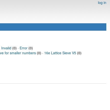
log in
·
Invalid
(0) ·
Error
(0)
eve for smaller numbers
(0) ·
16e Lattice Sieve V5
(0)