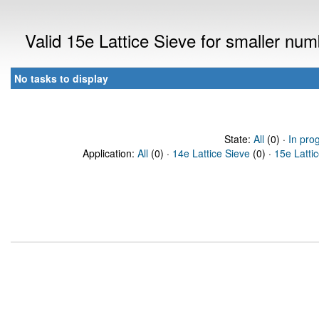
Valid 15e Lattice Sieve for smaller nu
No tasks to display
State:
All
(0) ·
In pro
Application:
All
(0) ·
14e Lattice Sieve
(0) ·
15e Latti