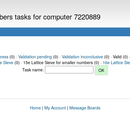
mbers tasks for computer 7220889
gress
(0) ·
Validation pending
(0) ·
Validation inconclusive
(0) · Valid (0) 
ce Sieve
(0) · 15e Lattice Sieve for smaller numbers (0) ·
16e Lattice Si
Task name:
Home
|
My Account
|
Message Boards