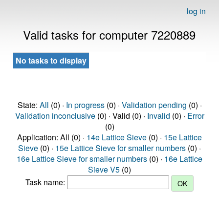
log in
Valid tasks for computer 7220889
No tasks to display
State:
All
(0) ·
In progress
(0) ·
Validation pending
(0) ·
Validation inconclusive
(0) · Valid (0) ·
Invalid
(0) ·
Error
(0)
Application: All (0) ·
14e Lattice Sieve
(0) ·
15e Lattice
Sieve
(0) ·
15e Lattice Sieve for smaller numbers
(0) ·
16e Lattice Sieve for smaller numbers
(0) ·
16e Lattice
Sieve V5
(0)
Task name: