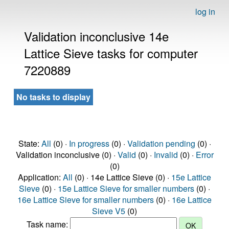
log in
Validation inconclusive 14e
Lattice Sieve tasks for computer
7220889
No tasks to display
State:
All
(0) ·
In progress
(0) ·
Validation pending
(0) ·
Validation inconclusive (0) ·
Valid
(0) ·
Invalid
(0) ·
Error
(0)
Application:
All
(0) · 14e Lattice Sieve (0) ·
15e Lattice
Sieve
(0) ·
15e Lattice Sieve for smaller numbers
(0) ·
16e Lattice Sieve for smaller numbers
(0) ·
16e Lattice
Sieve V5
(0)
Task name: