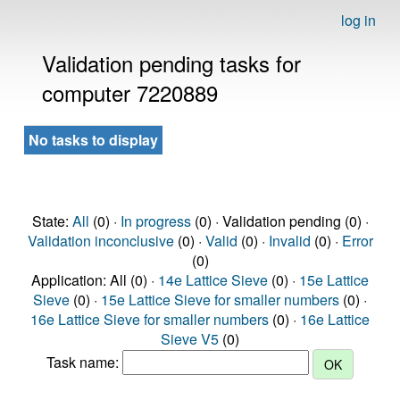
log in
Validation pending tasks for
computer 7220889
No tasks to display
State:
All
(0) ·
In progress
(0) · Validation pending (0) ·
Validation inconclusive
(0) ·
Valid
(0) ·
Invalid
(0) ·
Error
(0)
Application: All (0) ·
14e Lattice Sieve
(0) ·
15e Lattice
Sieve
(0) ·
15e Lattice Sieve for smaller numbers
(0) ·
16e Lattice Sieve for smaller numbers
(0) ·
16e Lattice
Sieve V5
(0)
Task name: