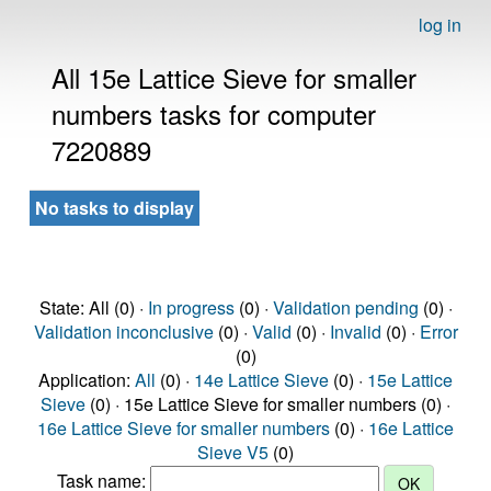
log in
All 15e Lattice Sieve for smaller
numbers tasks for computer
7220889
No tasks to display
State: All (0) ·
In progress
(0) ·
Validation pending
(0) ·
Validation inconclusive
(0) ·
Valid
(0) ·
Invalid
(0) ·
Error
(0)
Application:
All
(0) ·
14e Lattice Sieve
(0) ·
15e Lattice
Sieve
(0) · 15e Lattice Sieve for smaller numbers (0) ·
16e Lattice Sieve for smaller numbers
(0) ·
16e Lattice
Sieve V5
(0)
Task name: