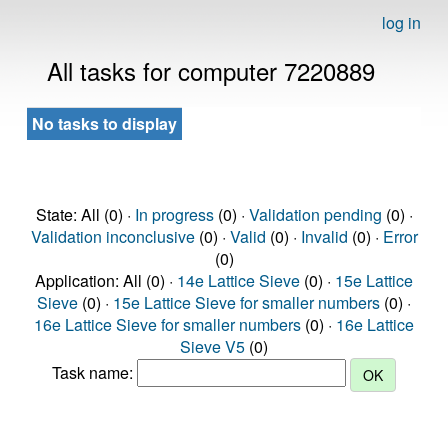
log in
All tasks for computer 7220889
No tasks to display
State: All (0) ·
In progress
(0) ·
Validation pending
(0) ·
Validation inconclusive
(0) ·
Valid
(0) ·
Invalid
(0) ·
Error
(0)
Application: All (0) ·
14e Lattice Sieve
(0) ·
15e Lattice
Sieve
(0) ·
15e Lattice Sieve for smaller numbers
(0) ·
16e Lattice Sieve for smaller numbers
(0) ·
16e Lattice
Sieve V5
(0)
Task name: