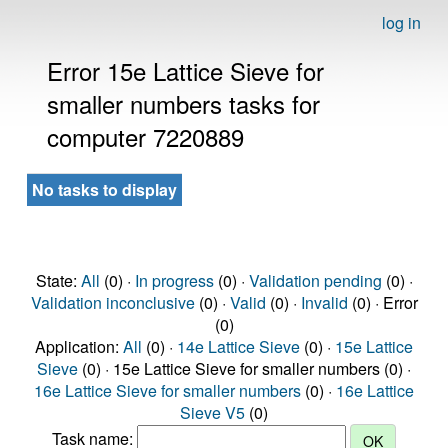
log in
Error 15e Lattice Sieve for
smaller numbers tasks for
computer 7220889
No tasks to display
State:
All
(0) ·
In progress
(0) ·
Validation pending
(0) ·
Validation inconclusive
(0) ·
Valid
(0) ·
Invalid
(0) · Error
(0)
Application:
All
(0) ·
14e Lattice Sieve
(0) ·
15e Lattice
Sieve
(0) · 15e Lattice Sieve for smaller numbers (0) ·
16e Lattice Sieve for smaller numbers
(0) ·
16e Lattice
Sieve V5
(0)
Task name: