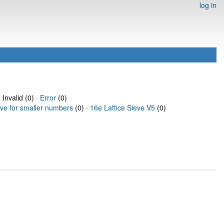
log in
 Invalid (0) ·
Error
(0)
eve for smaller numbers
(0) ·
16e Lattice Sieve V5
(0)