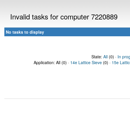
Invalid tasks for computer 7220889
No tasks to display
State:
All
(0) ·
In pro
Application: All (0) ·
14e Lattice Sieve
(0) ·
15e Latti