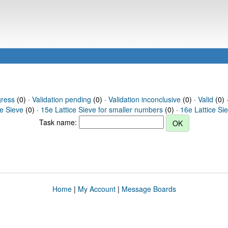
gress
(0) ·
Validation pending
(0) ·
Validation inconclusive
(0) ·
Valid
(0) ·
ce Sieve
(0) ·
15e Lattice Sieve for smaller numbers
(0) ·
16e Lattice Si
Task name:
Home
|
My Account
|
Message Boards