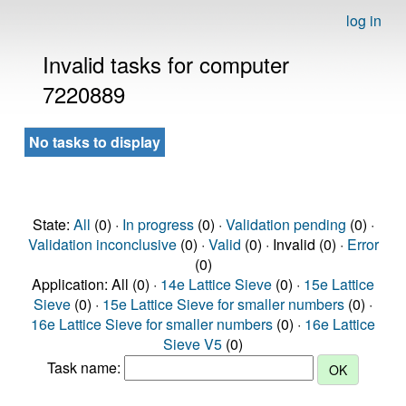
log in
Invalid tasks for computer
7220889
No tasks to display
State:
All
(0) ·
In progress
(0) ·
Validation pending
(0) ·
Validation inconclusive
(0) ·
Valid
(0) · Invalid (0) ·
Error
(0)
Application: All (0) ·
14e Lattice Sieve
(0) ·
15e Lattice
Sieve
(0) ·
15e Lattice Sieve for smaller numbers
(0) ·
16e Lattice Sieve for smaller numbers
(0) ·
16e Lattice
Sieve V5
(0)
Task name: