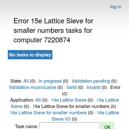
log in
Error 15e Lattice Sieve for
smaller numbers tasks for
computer 7220874
No tasks to display
State:
All
(0) ·
In progress
(0) ·
Validation pending
(0) ·
Validation inconclusive
(0) ·
Valid
(0) ·
Invalid
(0) · Error
(0)
Application:
All
(0) ·
14e Lattice Sieve
(0) ·
15e Lattice
Sieve
(0) · 15e Lattice Sieve for smaller numbers (0) ·
16e Lattice Sieve for smaller numbers
(0) ·
16e Lattice
Sieve V5
(0)
Task name: