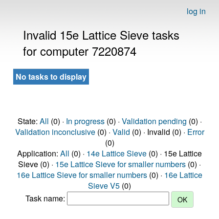
log in
Invalid 15e Lattice Sieve tasks
for computer 7220874
No tasks to display
State:
All
(0) ·
In progress
(0) ·
Validation pending
(0) ·
Validation inconclusive
(0) ·
Valid
(0) · Invalid (0) ·
Error
(0)
Application:
All
(0) ·
14e Lattice Sieve
(0) · 15e Lattice
Sieve (0) ·
15e Lattice Sieve for smaller numbers
(0) ·
16e Lattice Sieve for smaller numbers
(0) ·
16e Lattice
Sieve V5
(0)
Task name: