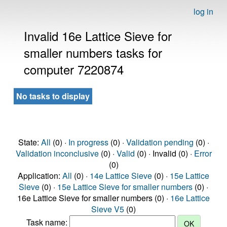
log in
Invalid 16e Lattice Sieve for
smaller numbers tasks for
computer 7220874
No tasks to display
State:
All
(0) ·
In progress
(0) ·
Validation pending
(0) ·
Validation inconclusive
(0) ·
Valid
(0) · Invalid (0) ·
Error
(0)
Application:
All
(0) ·
14e Lattice Sieve
(0) ·
15e Lattice
Sieve
(0) ·
15e Lattice Sieve for smaller numbers
(0) ·
16e Lattice Sieve for smaller numbers (0) ·
16e Lattice
Sieve V5
(0)
Task name: