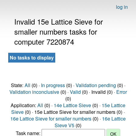
log in
Invalid 15e Lattice Sieve for
smaller numbers tasks for
computer 7220874
No tasks to display
State:
All
(0) ·
In progress
(0) ·
Validation pending
(0) ·
Validation inconclusive
(0) ·
Valid
(0) · Invalid (0) ·
Error
(0)
Application:
All
(0) ·
14e Lattice Sieve
(0) ·
15e Lattice
Sieve
(0) · 15e Lattice Sieve for smaller numbers (0) ·
16e Lattice Sieve for smaller numbers
(0) ·
16e Lattice
Sieve V5
(0)
Task name: