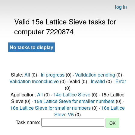
log in
Valid 15e Lattice Sieve tasks for
computer 7220874
No tasks to display
State:
All
(0) ·
In progress
(0) ·
Validation pending
(0) ·
Validation inconclusive
(0) · Valid (0) ·
Invalid
(0) ·
Error
(0)
Application:
All
(0) ·
14e Lattice Sieve
(0) · 15e Lattice
Sieve (0) ·
15e Lattice Sieve for smaller numbers
(0) ·
16e Lattice Sieve for smaller numbers
(0) ·
16e Lattice
Sieve V5
(0)
Task name: