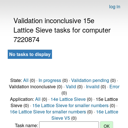
log in
Validation inconclusive 15e
Lattice Sieve tasks for computer
7220874
No tasks to display
State:
All
(0) ·
In progress
(0) ·
Validation pending
(0) ·
Validation inconclusive (0) ·
Valid
(0) ·
Invalid
(0) ·
Error
(0)
Application:
All
(0) ·
14e Lattice Sieve
(0) · 15e Lattice
Sieve (0) ·
15e Lattice Sieve for smaller numbers
(0) ·
16e Lattice Sieve for smaller numbers
(0) ·
16e Lattice
Sieve V5
(0)
Task name: