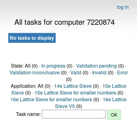
log in
All tasks for computer 7220874
No tasks to display
State: All (0) ·
In progress
(0) ·
Validation pending
(0) ·
Validation inconclusive
(0) ·
Valid
(0) ·
Invalid
(0) ·
Error
(0)
Application: All (0) ·
14e Lattice Sieve
(0) ·
15e Lattice
Sieve
(0) ·
15e Lattice Sieve for smaller numbers
(0) ·
16e Lattice Sieve for smaller numbers
(0) ·
16e Lattice
Sieve V5
(0)
Task name: