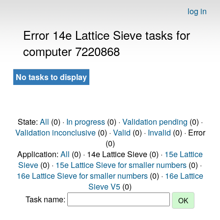
log in
Error 14e Lattice Sieve tasks for
computer 7220868
No tasks to display
State:
All
(0) ·
In progress
(0) ·
Validation pending
(0) ·
Validation inconclusive
(0) ·
Valid
(0) ·
Invalid
(0) · Error
(0)
Application:
All
(0) · 14e Lattice Sieve (0) ·
15e Lattice
Sieve
(0) ·
15e Lattice Sieve for smaller numbers
(0) ·
16e Lattice Sieve for smaller numbers
(0) ·
16e Lattice
Sieve V5
(0)
Task name: