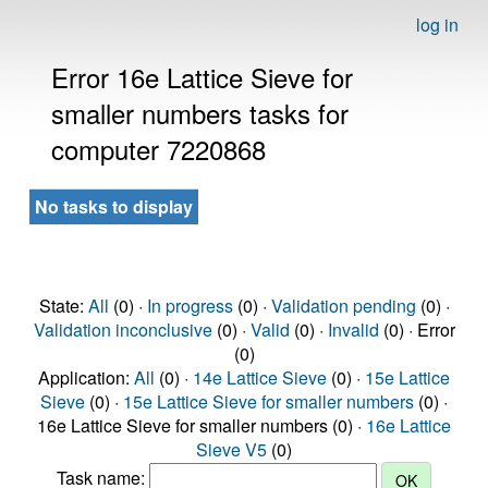
log in
Error 16e Lattice Sieve for
smaller numbers tasks for
computer 7220868
No tasks to display
State:
All
(0) ·
In progress
(0) ·
Validation pending
(0) ·
Validation inconclusive
(0) ·
Valid
(0) ·
Invalid
(0) · Error
(0)
Application:
All
(0) ·
14e Lattice Sieve
(0) ·
15e Lattice
Sieve
(0) ·
15e Lattice Sieve for smaller numbers
(0) ·
16e Lattice Sieve for smaller numbers (0) ·
16e Lattice
Sieve V5
(0)
Task name: