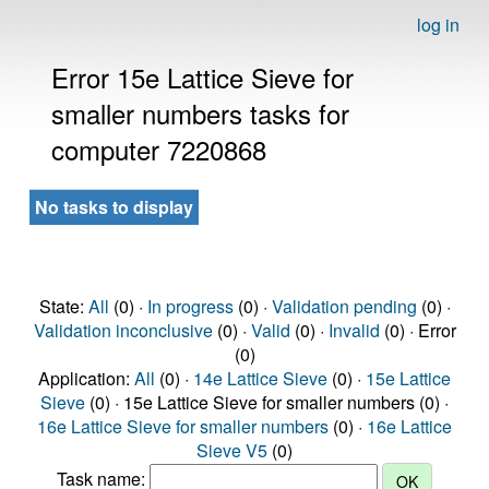
log in
Error 15e Lattice Sieve for
smaller numbers tasks for
computer 7220868
No tasks to display
State:
All
(0) ·
In progress
(0) ·
Validation pending
(0) ·
Validation inconclusive
(0) ·
Valid
(0) ·
Invalid
(0) · Error
(0)
Application:
All
(0) ·
14e Lattice Sieve
(0) ·
15e Lattice
Sieve
(0) · 15e Lattice Sieve for smaller numbers (0) ·
16e Lattice Sieve for smaller numbers
(0) ·
16e Lattice
Sieve V5
(0)
Task name: