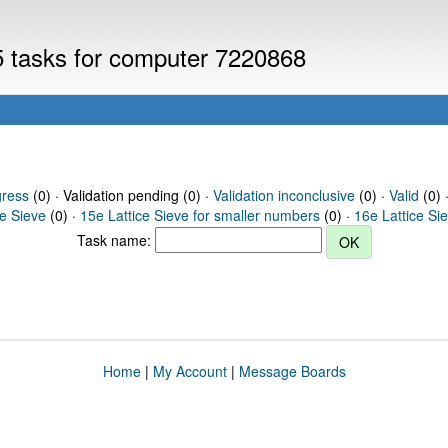
V5 tasks for computer 7220868
gress
(0) · Validation pending (0) ·
Validation inconclusive
(0) ·
Valid
(0) 
ce Sieve
(0) ·
15e Lattice Sieve for smaller numbers
(0) ·
16e Lattice Si
Task name:
Home
|
My Account
|
Message Boards