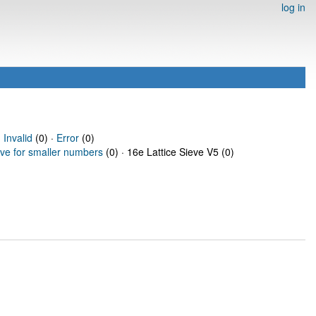
log in
·
Invalid
(0) ·
Error
(0)
eve for smaller numbers
(0) · 16e Lattice Sieve V5 (0)