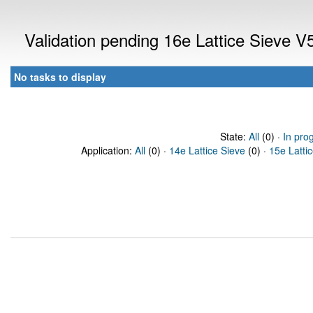
Validation pending 16e Lattice Sieve 
No tasks to display
State:
All
(0) ·
In pro
Application:
All
(0) ·
14e Lattice Sieve
(0) ·
15e Latti