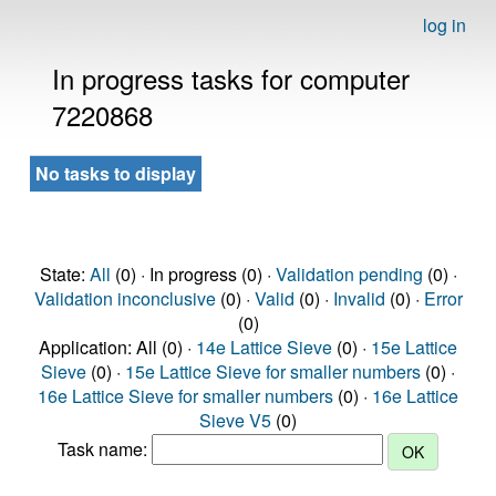
log in
In progress tasks for computer
7220868
No tasks to display
State:
All
(0) · In progress (0) ·
Validation pending
(0) ·
Validation inconclusive
(0) ·
Valid
(0) ·
Invalid
(0) ·
Error
(0)
Application: All (0) ·
14e Lattice Sieve
(0) ·
15e Lattice
Sieve
(0) ·
15e Lattice Sieve for smaller numbers
(0) ·
16e Lattice Sieve for smaller numbers
(0) ·
16e Lattice
Sieve V5
(0)
Task name: