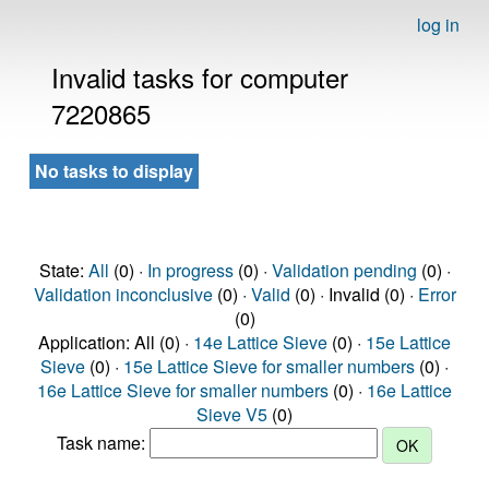
log in
Invalid tasks for computer
7220865
No tasks to display
State:
All
(0) ·
In progress
(0) ·
Validation pending
(0) ·
Validation inconclusive
(0) ·
Valid
(0) · Invalid (0) ·
Error
(0)
Application: All (0) ·
14e Lattice Sieve
(0) ·
15e Lattice
Sieve
(0) ·
15e Lattice Sieve for smaller numbers
(0) ·
16e Lattice Sieve for smaller numbers
(0) ·
16e Lattice
Sieve V5
(0)
Task name: