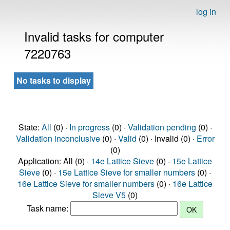
log in
Invalid tasks for computer
7220763
No tasks to display
State:
All
(0) ·
In progress
(0) ·
Validation pending
(0) ·
Validation inconclusive
(0) ·
Valid
(0) · Invalid (0) ·
Error
(0)
Application: All (0) ·
14e Lattice Sieve
(0) ·
15e Lattice
Sieve
(0) ·
15e Lattice Sieve for smaller numbers
(0) ·
16e Lattice Sieve for smaller numbers
(0) ·
16e Lattice
Sieve V5
(0)
Task name: