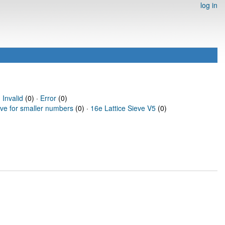
log in
·
Invalid
(0) ·
Error
(0)
eve for smaller numbers
(0) ·
16e Lattice Sieve V5
(0)