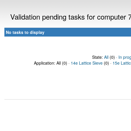
Validation pending tasks for computer
No tasks to display
State:
All
(0) ·
In pro
Application: All (0) ·
14e Lattice Sieve
(0) ·
15e Latti