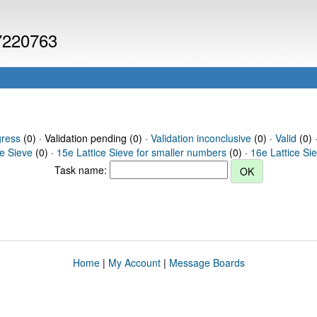
 7220763
gress
(0) · Validation pending (0) ·
Validation inconclusive
(0) ·
Valid
(0) 
ce Sieve
(0) ·
15e Lattice Sieve for smaller numbers
(0) ·
16e Lattice Si
Task name:
Home
|
My Account
|
Message Boards