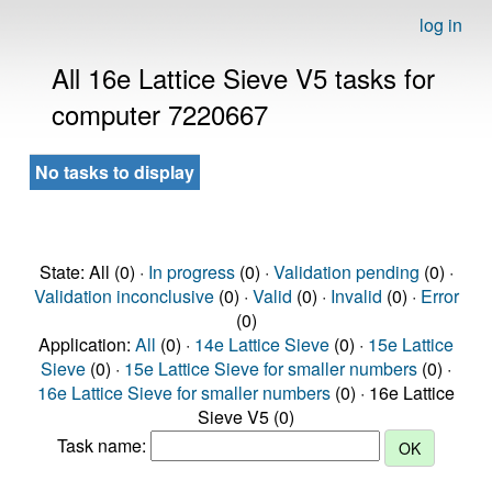
log in
All 16e Lattice Sieve V5 tasks for
computer 7220667
No tasks to display
State: All (0) ·
In progress
(0) ·
Validation pending
(0) ·
Validation inconclusive
(0) ·
Valid
(0) ·
Invalid
(0) ·
Error
(0)
Application:
All
(0) ·
14e Lattice Sieve
(0) ·
15e Lattice
Sieve
(0) ·
15e Lattice Sieve for smaller numbers
(0) ·
16e Lattice Sieve for smaller numbers
(0) · 16e Lattice
Sieve V5 (0)
Task name: