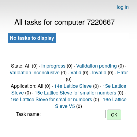
log in
All tasks for computer 7220667
No tasks to display
State: All (0) ·
In progress
(0) ·
Validation pending
(0) ·
Validation inconclusive
(0) ·
Valid
(0) ·
Invalid
(0) ·
Error
(0)
Application: All (0) ·
14e Lattice Sieve
(0) ·
15e Lattice
Sieve
(0) ·
15e Lattice Sieve for smaller numbers
(0) ·
16e Lattice Sieve for smaller numbers
(0) ·
16e Lattice
Sieve V5
(0)
Task name: