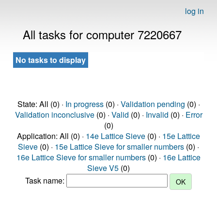
log in
All tasks for computer 7220667
No tasks to display
State: All (0) ·
In progress
(0) ·
Validation pending
(0) ·
Validation inconclusive
(0) ·
Valid
(0) ·
Invalid
(0) ·
Error
(0)
Application: All (0) ·
14e Lattice Sieve
(0) ·
15e Lattice
Sieve
(0) ·
15e Lattice Sieve for smaller numbers
(0) ·
16e Lattice Sieve for smaller numbers
(0) ·
16e Lattice
Sieve V5
(0)
Task name: