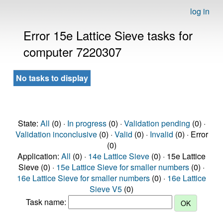
log in
Error 15e Lattice Sieve tasks for
computer 7220307
No tasks to display
State:
All
(0) ·
In progress
(0) ·
Validation pending
(0) ·
Validation inconclusive
(0) ·
Valid
(0) ·
Invalid
(0) · Error
(0)
Application:
All
(0) ·
14e Lattice Sieve
(0) · 15e Lattice
Sieve (0) ·
15e Lattice Sieve for smaller numbers
(0) ·
16e Lattice Sieve for smaller numbers
(0) ·
16e Lattice
Sieve V5
(0)
Task name: