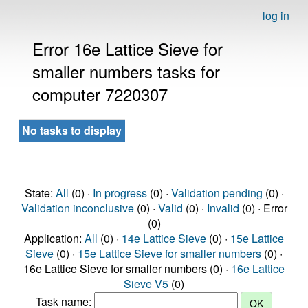
log in
Error 16e Lattice Sieve for
smaller numbers tasks for
computer 7220307
No tasks to display
State:
All
(0) ·
In progress
(0) ·
Validation pending
(0) ·
Validation inconclusive
(0) ·
Valid
(0) ·
Invalid
(0) · Error
(0)
Application:
All
(0) ·
14e Lattice Sieve
(0) ·
15e Lattice
Sieve
(0) ·
15e Lattice Sieve for smaller numbers
(0) ·
16e Lattice Sieve for smaller numbers (0) ·
16e Lattice
Sieve V5
(0)
Task name: