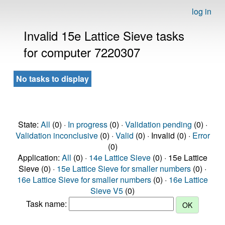
log in
Invalid 15e Lattice Sieve tasks
for computer 7220307
No tasks to display
State:
All
(0) ·
In progress
(0) ·
Validation pending
(0) ·
Validation inconclusive
(0) ·
Valid
(0) · Invalid (0) ·
Error
(0)
Application:
All
(0) ·
14e Lattice Sieve
(0) · 15e Lattice
Sieve (0) ·
15e Lattice Sieve for smaller numbers
(0) ·
16e Lattice Sieve for smaller numbers
(0) ·
16e Lattice
Sieve V5
(0)
Task name: