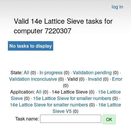
log in
Valid 14e Lattice Sieve tasks for
computer 7220307
No tasks to display
State:
All
(0) ·
In progress
(0) ·
Validation pending
(0) ·
Validation inconclusive
(0) · Valid (0) ·
Invalid
(0) ·
Error
(0)
Application:
All
(0) · 14e Lattice Sieve (0) ·
15e Lattice
Sieve
(0) ·
15e Lattice Sieve for smaller numbers
(0) ·
16e Lattice Sieve for smaller numbers
(0) ·
16e Lattice
Sieve V5
(0)
Task name: