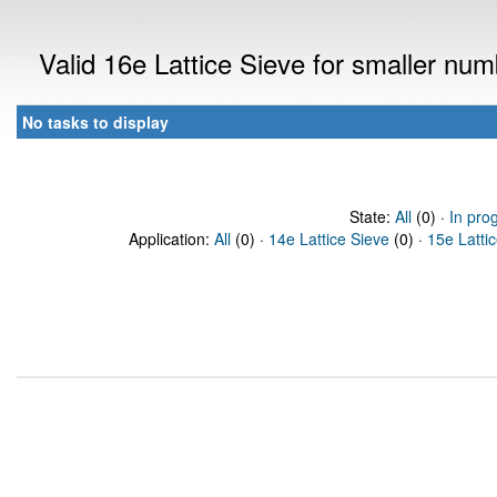
Valid 16e Lattice Sieve for smaller nu
No tasks to display
State:
All
(0) ·
In pro
Application:
All
(0) ·
14e Lattice Sieve
(0) ·
15e Latti