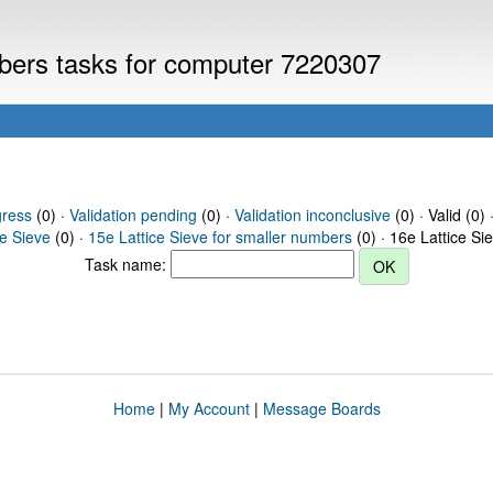
mbers tasks for computer 7220307
gress
(0) ·
Validation pending
(0) ·
Validation inconclusive
(0) · Valid (0) 
ce Sieve
(0) ·
15e Lattice Sieve for smaller numbers
(0) · 16e Lattice Si
Task name:
Home
|
My Account
|
Message Boards