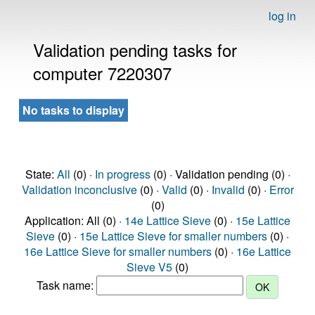
log in
Validation pending tasks for
computer 7220307
No tasks to display
State:
All
(0) ·
In progress
(0) · Validation pending (0) ·
Validation inconclusive
(0) ·
Valid
(0) ·
Invalid
(0) ·
Error
(0)
Application: All (0) ·
14e Lattice Sieve
(0) ·
15e Lattice
Sieve
(0) ·
15e Lattice Sieve for smaller numbers
(0) ·
16e Lattice Sieve for smaller numbers
(0) ·
16e Lattice
Sieve V5
(0)
Task name: