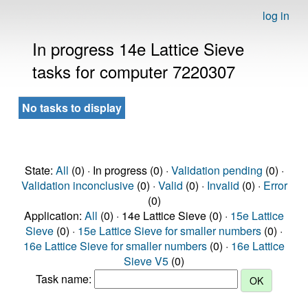
log in
In progress 14e Lattice Sieve
tasks for computer 7220307
No tasks to display
State:
All
(0) · In progress (0) ·
Validation pending
(0) ·
Validation inconclusive
(0) ·
Valid
(0) ·
Invalid
(0) ·
Error
(0)
Application:
All
(0) · 14e Lattice Sieve (0) ·
15e Lattice
Sieve
(0) ·
15e Lattice Sieve for smaller numbers
(0) ·
16e Lattice Sieve for smaller numbers
(0) ·
16e Lattice
Sieve V5
(0)
Task name: