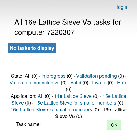
log in
All 16e Lattice Sieve V5 tasks for
computer 7220307
No tasks to display
State: All (0) ·
In progress
(0) ·
Validation pending
(0) ·
Validation inconclusive
(0) ·
Valid
(0) ·
Invalid
(0) ·
Error
(0)
Application:
All
(0) ·
14e Lattice Sieve
(0) ·
15e Lattice
Sieve
(0) ·
15e Lattice Sieve for smaller numbers
(0) ·
16e Lattice Sieve for smaller numbers
(0) · 16e Lattice
Sieve V5 (0)
Task name: