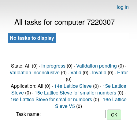
log in
All tasks for computer 7220307
No tasks to display
State: All (0) ·
In progress
(0) ·
Validation pending
(0) ·
Validation inconclusive
(0) ·
Valid
(0) ·
Invalid
(0) ·
Error
(0)
Application: All (0) ·
14e Lattice Sieve
(0) ·
15e Lattice
Sieve
(0) ·
15e Lattice Sieve for smaller numbers
(0) ·
16e Lattice Sieve for smaller numbers
(0) ·
16e Lattice
Sieve V5
(0)
Task name: