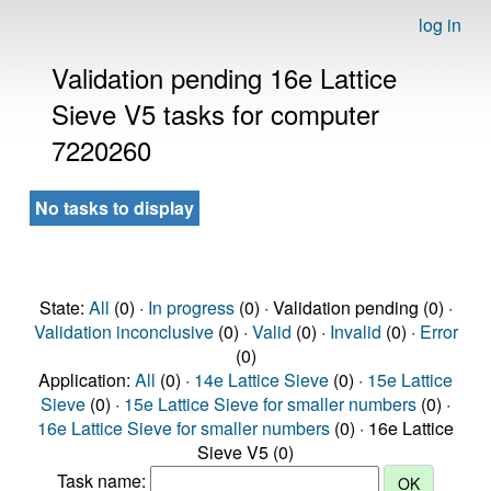
log in
Validation pending 16e Lattice
Sieve V5 tasks for computer
7220260
No tasks to display
State:
All
(0) ·
In progress
(0) · Validation pending (0) ·
Validation inconclusive
(0) ·
Valid
(0) ·
Invalid
(0) ·
Error
(0)
Application:
All
(0) ·
14e Lattice Sieve
(0) ·
15e Lattice
Sieve
(0) ·
15e Lattice Sieve for smaller numbers
(0) ·
16e Lattice Sieve for smaller numbers
(0) · 16e Lattice
Sieve V5 (0)
Task name: