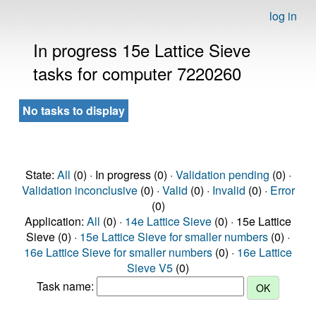
log in
In progress 15e Lattice Sieve
tasks for computer 7220260
No tasks to display
State:
All
(0) · In progress (0) ·
Validation pending
(0) ·
Validation inconclusive
(0) ·
Valid
(0) ·
Invalid
(0) ·
Error
(0)
Application:
All
(0) ·
14e Lattice Sieve
(0) · 15e Lattice
Sieve (0) ·
15e Lattice Sieve for smaller numbers
(0) ·
16e Lattice Sieve for smaller numbers
(0) ·
16e Lattice
Sieve V5
(0)
Task name: