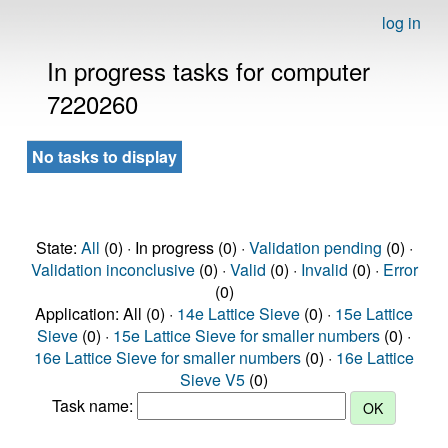
log in
In progress tasks for computer
7220260
No tasks to display
State:
All
(0) · In progress (0) ·
Validation pending
(0) ·
Validation inconclusive
(0) ·
Valid
(0) ·
Invalid
(0) ·
Error
(0)
Application: All (0) ·
14e Lattice Sieve
(0) ·
15e Lattice
Sieve
(0) ·
15e Lattice Sieve for smaller numbers
(0) ·
16e Lattice Sieve for smaller numbers
(0) ·
16e Lattice
Sieve V5
(0)
Task name: