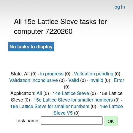
log in
All 15e Lattice Sieve tasks for
computer 7220260
No tasks to display
State: All (0) ·
In progress
(0) ·
Validation pending
(0) ·
Validation inconclusive
(0) ·
Valid
(0) ·
Invalid
(0) ·
Error
(0)
Application:
All
(0) ·
14e Lattice Sieve
(0) · 15e Lattice
Sieve (0) ·
15e Lattice Sieve for smaller numbers
(0) ·
16e Lattice Sieve for smaller numbers
(0) ·
16e Lattice
Sieve V5
(0)
Task name: