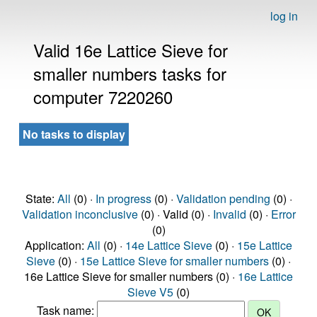
log in
Valid 16e Lattice Sieve for
smaller numbers tasks for
computer 7220260
No tasks to display
State:
All
(0) ·
In progress
(0) ·
Validation pending
(0) ·
Validation inconclusive
(0) · Valid (0) ·
Invalid
(0) ·
Error
(0)
Application:
All
(0) ·
14e Lattice Sieve
(0) ·
15e Lattice
Sieve
(0) ·
15e Lattice Sieve for smaller numbers
(0) ·
16e Lattice Sieve for smaller numbers (0) ·
16e Lattice
Sieve V5
(0)
Task name: