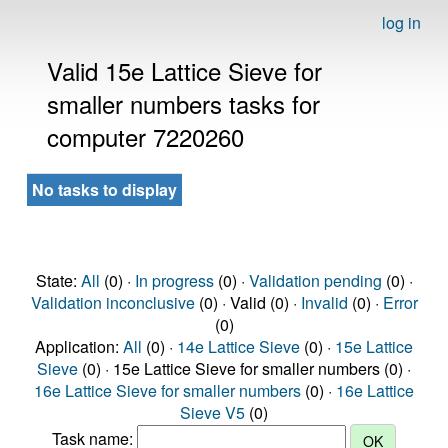
log in
Valid 15e Lattice Sieve for
smaller numbers tasks for
computer 7220260
No tasks to display
State:
All
(0) ·
In progress
(0) ·
Validation pending
(0) ·
Validation inconclusive
(0) · Valid (0) ·
Invalid
(0) ·
Error
(0)
Application:
All
(0) ·
14e Lattice Sieve
(0) ·
15e Lattice
Sieve
(0) · 15e Lattice Sieve for smaller numbers (0) ·
16e Lattice Sieve for smaller numbers
(0) ·
16e Lattice
Sieve V5
(0)
Task name: