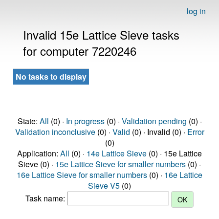
log in
Invalid 15e Lattice Sieve tasks
for computer 7220246
No tasks to display
State:
All
(0) ·
In progress
(0) ·
Validation pending
(0) ·
Validation inconclusive
(0) ·
Valid
(0) · Invalid (0) ·
Error
(0)
Application:
All
(0) ·
14e Lattice Sieve
(0) · 15e Lattice
Sieve (0) ·
15e Lattice Sieve for smaller numbers
(0) ·
16e Lattice Sieve for smaller numbers
(0) ·
16e Lattice
Sieve V5
(0)
Task name: