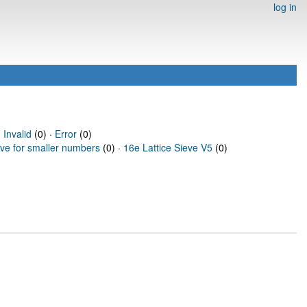
log in
·
Invalid
(0) ·
Error
(0)
eve for smaller numbers
(0) ·
16e Lattice Sieve V5
(0)