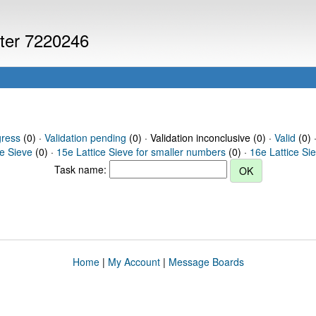
uter 7220246
gress
(0) ·
Validation pending
(0) · Validation inconclusive (0) ·
Valid
(0) 
ce Sieve
(0) ·
15e Lattice Sieve for smaller numbers
(0) ·
16e Lattice Si
Task name:
Home
|
My Account
|
Message Boards