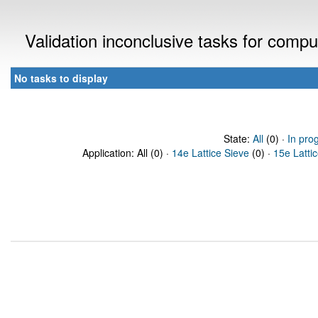
Validation inconclusive tasks for comp
No tasks to display
State:
All
(0) ·
In pro
Application: All (0) ·
14e Lattice Sieve
(0) ·
15e Latti