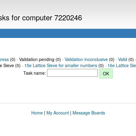
asks for computer 7220246
gress
(0) · Validation pending (0) ·
Validation inconclusive
(0) ·
Valid
(0) 
ce Sieve (0) ·
15e Lattice Sieve for smaller numbers
(0) ·
16e Lattice Si
Task name:
Home
|
My Account
|
Message Boards