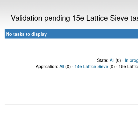
Validation pending 15e Lattice Sieve t
No tasks to display
State:
All
(0) ·
In pro
Application:
All
(0) ·
14e Lattice Sieve
(0) · 15e Latti