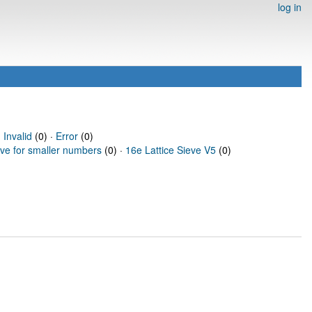
log in
·
Invalid
(0) ·
Error
(0)
eve for smaller numbers
(0) ·
16e Lattice Sieve V5
(0)