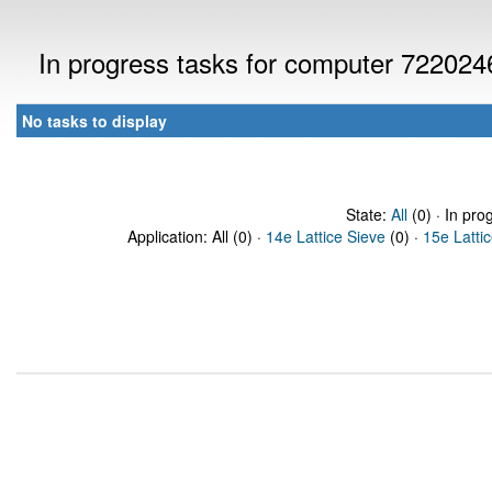
In progress tasks for computer 722024
No tasks to display
State:
All
(0) · In pro
Application: All (0) ·
14e Lattice Sieve
(0) ·
15e Latti