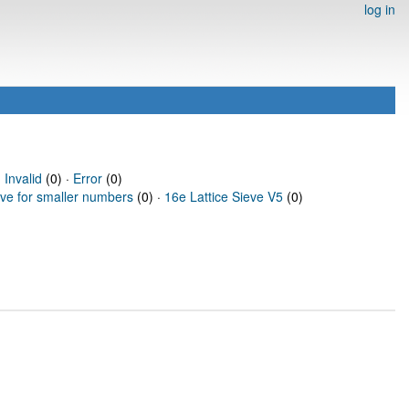
log in
·
Invalid
(0) ·
Error
(0)
eve for smaller numbers
(0) ·
16e Lattice Sieve V5
(0)