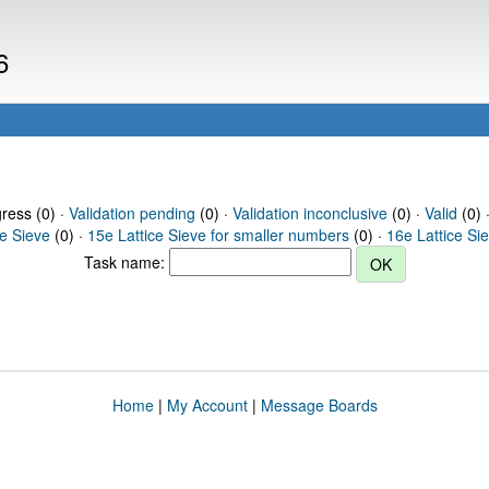
6
gress (0) ·
Validation pending
(0) ·
Validation inconclusive
(0) ·
Valid
(0) 
ce Sieve
(0) ·
15e Lattice Sieve for smaller numbers
(0) ·
16e Lattice Si
Task name:
Home
|
My Account
|
Message Boards