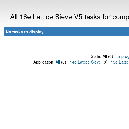
All 16e Lattice Sieve V5 tasks for com
No tasks to display
State: All (0) ·
In pro
Application:
All
(0) ·
14e Lattice Sieve
(0) ·
15e Latti