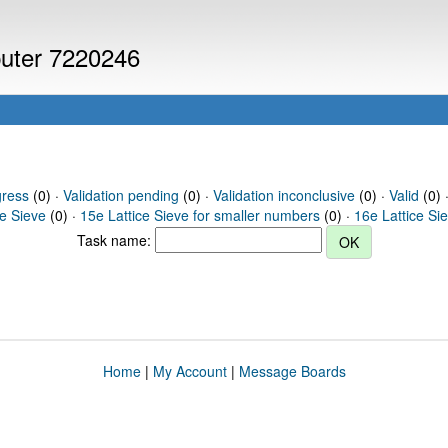
puter 7220246
gress
(0) ·
Validation pending
(0) ·
Validation inconclusive
(0) ·
Valid
(0) 
ce Sieve
(0) ·
15e Lattice Sieve for smaller numbers
(0) ·
16e Lattice Si
Task name:
Home
|
My Account
|
Message Boards