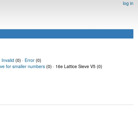
log in
·
Invalid
(0) ·
Error
(0)
eve for smaller numbers
(0) · 16e Lattice Sieve V5 (0)